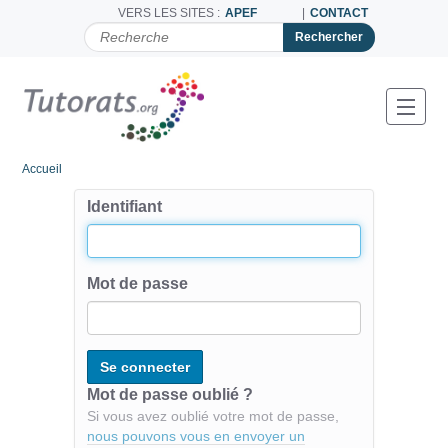
VERS LES SITES :
APEF
CONTACT
C
H
E
R
C
Toggl
H
E
R
Accueil
P
A
Identifiant
R
Mot de passe
Mot de passe oublié ?
Si vous avez oublié votre mot de passe,
nous pouvons vous en envoyer un