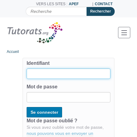
VERS LES SITES :
APEF
CONTACT
C
H
E
R
C
Toggl
H
E
R
Accueil
P
A
Identifiant
R
Mot de passe
Mot de passe oublié ?
Si vous avez oublié votre mot de passe,
nous pouvons vous en envoyer un