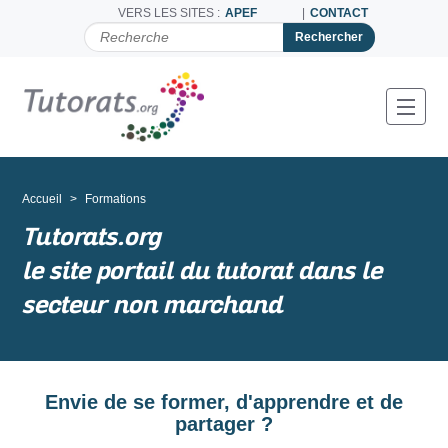
VERS LES SITES :
APEF
CONTACT
C
H
E
R
C
Toggl
H
E
R
P
A
Accueil
Formations
R
Tutorats.org
le site portail du tutorat dans le
secteur non marchand
Envie de se former, d'apprendre et de
partager ?