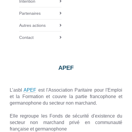
Intention
v
i
Partenaires
g
Autres actions
a
t
Contact
i
o
n
APEF
L’asbl
APEF
est l'Association Paritaire pour l'Emploi
et la Formation et couvre la partie francophone et
germanophone du secteur non marchand.
Elle regroupe les Fonds de sécurité d'existence du
secteur non marchand privé en communauté
française et germanophone