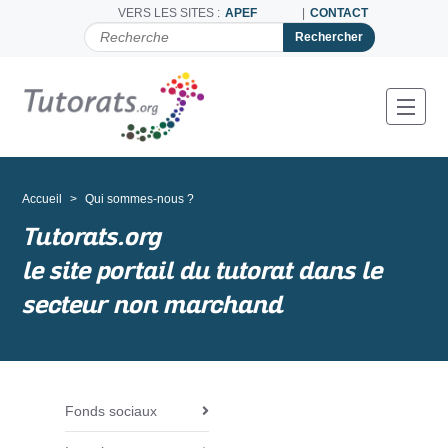
VERS LES SITES :
APEF
CONTACT
C
H
E
R
C
Toggl
H
E
R
P
A
Accueil
Qui sommes-nous ?
R
Tutorats.org
le site portail du tutorat dans le
secteur non marchand
Fonds sociaux
N
a