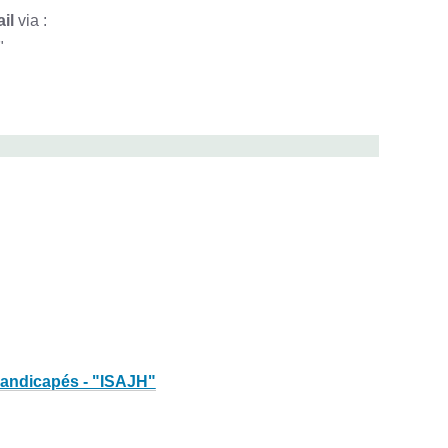
ail
via :
"
 handicapés - "ISAJH"