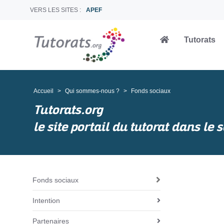
VERS LES SITES :
APEF
Tutorats
Accueil
Qui sommes-nous ?
Fonds sociaux
Tutorats.org
le site portail du tutorat dans l
Fonds sociaux
N
a
Intention
v
i
Partenaires