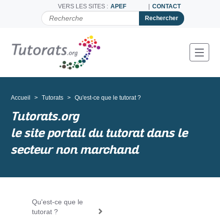
VERS LES SITES :
APEF
CONTACT
C
H
E
R
C
Toggl
H
E
R
P
A
Accueil
Tutorats
Qu'est-ce que le tutorat ?
R
Tutorats.org
le site portail du tutorat dans le
secteur non marchand
Qu'est-ce que le
N
tutorat ?
a