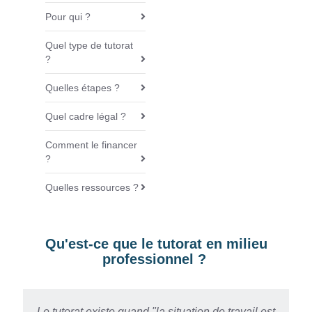
v
Pour qui ?
i
Quel type de tutorat
g
?
a
t
Quelles étapes ?
i
o
Quel cadre légal ?
n
Comment le financer
?
Quelles ressources ?
Qu'est-ce que le tutorat en milieu
professionnel ?
Le tutorat existe quand "la situation de travail est