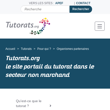
VERS LES SITES :
APEF
CONTACT
C
H
E
R
C
Toggl
H
E
R
P
A
Accueil
Tutorats
Pour qui ?
Organismes partenaires
R
Tutorats.org
le site portail du tutorat dans le
secteur non marchand
Qu'est-ce que le
N
tutorat ?
a