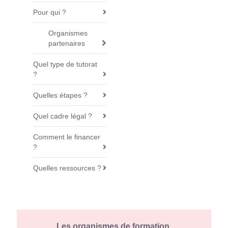
v
Pour qui ?
i
g
Organismes
partenaires
a
t
Quel type de tutorat
i
?
o
Quelles étapes ?
n
Quel cadre légal ?
Comment le financer
?
Quelles ressources ?
Les organismes de formation