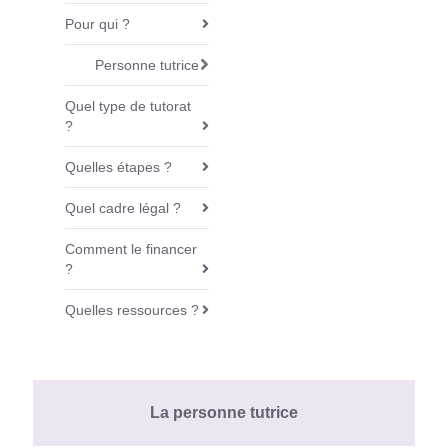
v
Pour qui ?
i
g
Personne tutrice
a
Quel type de tutorat
t
?
i
o
Quelles étapes ?
n
Quel cadre légal ?
Comment le financer
?
Quelles ressources ?
La personne tutrice