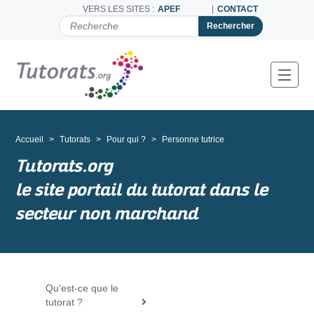
VERS LES SITES :
APEF
CONTACT
C
H
E
R
C
Toggl
H
E
R
P
A
Accueil
Tutorats
Pour qui ?
Personne tutrice
R
Tutorats.org
le site portail du tutorat dans le
secteur non marchand
Qu'est-ce que le
N
tutorat ?
a