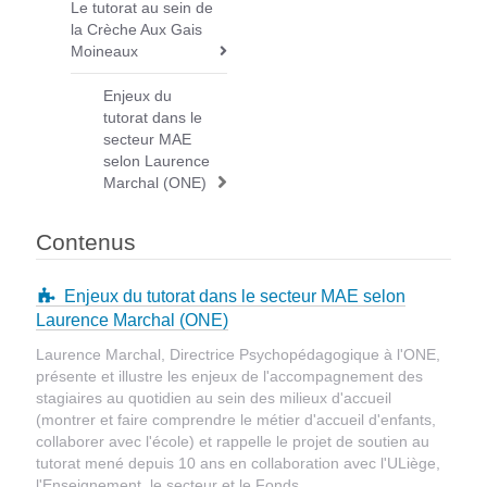
Le tutorat au sein de
N
la Crèche Aux Gais
a
Moineaux
v
i
Enjeux du
tutorat dans le
g
secteur MAE
a
selon Laurence
t
Marchal (ONE)
i
o
Contenus
n
Enjeux du tutorat dans le secteur MAE selon
Laurence Marchal (ONE)
Laurence Marchal, Directrice Psychopédagogique à l'ONE,
présente et illustre les enjeux de l'accompagnement des
stagiaires au quotidien au sein des milieux d'accueil
(montrer et faire comprendre le métier d'accueil d'enfants,
collaborer avec l'école) et rappelle le projet de soutien au
tutorat mené depuis 10 ans en collaboration avec l'ULiège,
l'Enseignement, le secteur et le Fonds.