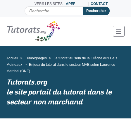
VERS LES SITES :
APEF
CONTACT
C
H
E
R
C
Toggl
H
E
R
P
A
Accueil
Témoignages
Le tutorat au sein de la Crèche Aux Gais
R
Moineaux
Enjeux du tutorat dans le secteur MAE selon Laurence
Marchal (ONE)
Tutorats.org
le site portail du tutorat dans le
secteur non marchand