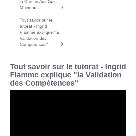
la Crèche Aux Gais
a
Moineaux
v
i
Tout savoir sur le
tutorat - Ingrid
g
Flamme explique "la
a
Validation des
t
Compétences"
i
o
n
Tout savoir sur le tutorat - Ingrid
Flamme explique "la Validation
des Compétences"