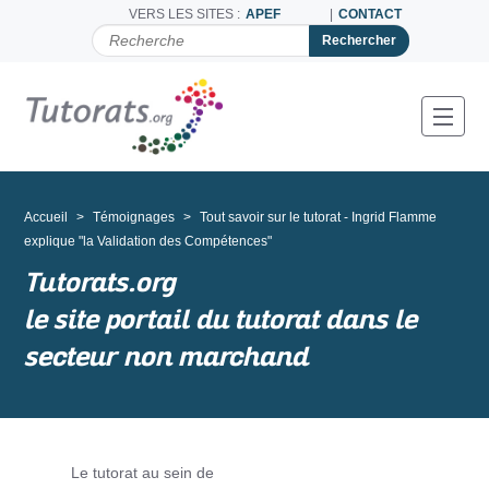
VERS LES SITES :
APEF
CONTACT
C
H
E
R
C
Toggl
H
E
R
P
A
Accueil
Témoignages
Tout savoir sur le tutorat - Ingrid Flamme
R
explique "la Validation des Compétences"
Tutorats.org
le site portail du tutorat dans le
secteur non marchand
Le tutorat au sein de
N