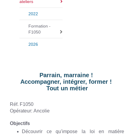
ateliers
a
v
2022
i
g
Formation -
F1050
a
t
2026
i
o
n
Parrain, marraine !
Accompagner, intégrer, former !
Tout un métier
Réf. F1050
Opérateur: Ancolie
Objectifs
Découvrir ce qu'impose la loi en matière