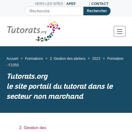
VERS LES SITES :
APEF
CONTACT
C
H
E
R
C
Toggl
H
E
R
P
A
Accueil
Formations
2. Gestion des ateliers
2022
Formation
R
- F1050
Tutorats.org
le site portail du tutorat dans le
secteur non marchand
2. Gestion des
N