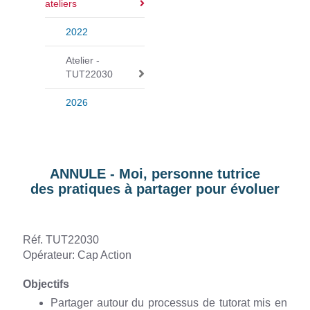
ateliers
a
v
2022
i
g
Atelier -
TUT22030
a
t
2026
i
o
n
ANNULE - Moi, personne tutrice
des pratiques à partager pour évoluer
Réf. TUT22030
Opérateur: Cap Action
Objectifs
Partager autour du processus de tutorat mis en