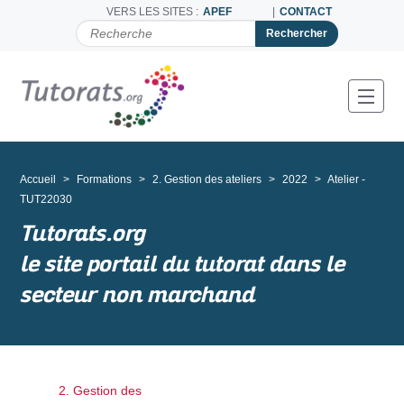
VERS LES SITES :
APEF
CONTACT
C
H
E
R
C
Toggl
H
E
R
P
A
Accueil
Formations
2. Gestion des ateliers
2022
Atelier -
R
TUT22030
Tutorats.org
le site portail du tutorat dans le
secteur non marchand
2. Gestion des
N