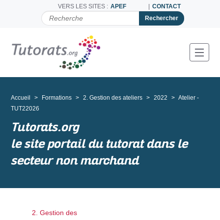
VERS LES SITES :
APEF
CONTACT
C
H
E
R
C
Toggl
H
E
R
P
A
Accueil
Formations
2. Gestion des ateliers
2022
Atelier -
R
TUT22026
Tutorats.org
le site portail du tutorat dans le
secteur non marchand
2. Gestion des
N