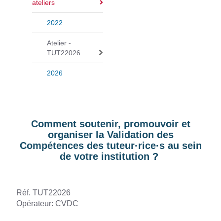
ateliers
a
v
2022
i
g
Atelier -
TUT22026
a
t
2026
i
o
n
Comment soutenir, promouvoir et
organiser la Validation des
Compétences des tuteur·rice·s au sein
de votre institution ?
Réf. TUT22026
Opérateur: CVDC