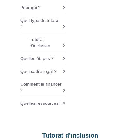
v
Pour qui ?
i
Quel type de tutorat
g
?
a
t
Tutorat
i
d'inclusion
o
Quelles étapes ?
n
Quel cadre légal ?
Comment le financer
?
Quelles ressources ?
Tutorat d'inclusion