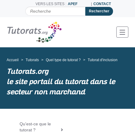
VERS LES SITES :
APEF
CONTACT
C
H
E
R
C
Toggl
H
E
R
P
A
Accueil
Tutorats
Quel type de tutorat ?
Tutorat d'inclusion
R
Tutorats.org
le site portail du tutorat dans le
secteur non marchand
Qu'est-ce que le
N
tutorat ?
a