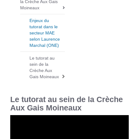
la Crèche Aux Gais
a
Moineaux
v
i
Enjeux du
tutorat dans le
g
secteur MAE
a
selon Laurence
t
Marchal (ONE)
i
o
Le tutorat au
sein de la
n
Crèche Aux
Gais Moineaux
Le tutorat au sein de la Crèche
Aux Gais Moineaux