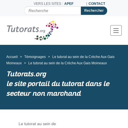
VERS LES SITES :
APEF
CONTACT
C
H
E
R
C
Toggl
H
E
R
P
A
Accueil
Témoignages
Le tutorat au sein de la Crèche Aux Gais
R
Moineaux
Le tutorat au sein de la Crèche Aux Gais Moineaux
Tutorats.org
le site portail du tutorat dans le
secteur non marchand
Le tutorat au sein de
N